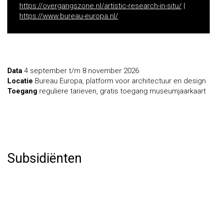
https://overgangszone.nl/artistic-research-in-situ/
|
https://www.bureau-europa.nl/
Data
4 september t/m 8 november 2026
Locatie
Bureau Europa, platform voor architectuur en design
Toegang
reguliere tarieven, gratis toegang museumjaarkaart
Subsidiënten