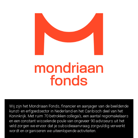
Wij zijn het Mondriaan Fonds, financier en aanjager van de beeldende
kunst- en erfgoedsector in Nederland en het Caribisch deel van het
Koninkrijk. Met ruim 70 betrokken collega’s, een aantal regiomakelaars
en een constant wisselende poule van ongeveer 90 adviseurs uit het
veld zorgen we ervoor dat je subsidieaanvraag zorgvuldig verwerkt
wordt en organiseren we uiteenlopende activiteiten.