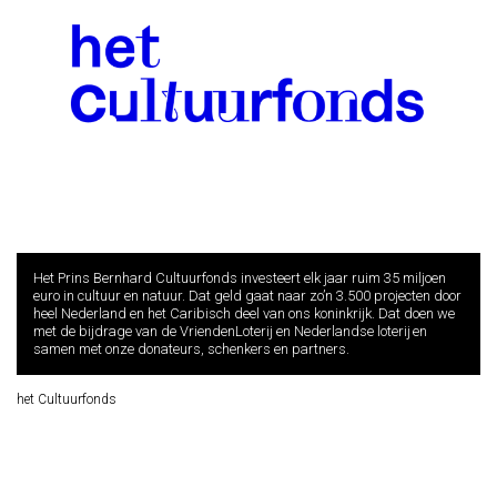
Het Prins Bernhard Cultuurfonds investeert elk jaar ruim 35 miljoen
euro in cultuur en natuur. Dat geld gaat naar zo’n 3.500 projecten door
heel Nederland en het Caribisch deel van ons koninkrijk. Dat doen we
met de bijdrage van de VriendenLoterij en Nederlandse loterij en
samen met onze donateurs, schenkers en partners.
het Cultuurfonds