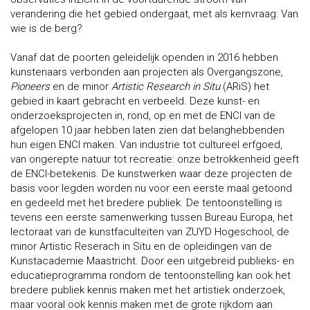
verandering die het gebied ondergaat, met als kernvraag: Van
wie is de berg?
Vanaf dat de poorten geleidelijk openden in 2016 hebben
kunstenaars verbonden aan projecten als Overgangszone,
Pioneers
en de minor
Artistic Research in Situ
(ARiS) het
gebied in kaart gebracht en verbeeld. Deze kunst- en
onderzoeksprojecten in, rond, op en met de ENCI van de
afgelopen 10 jaar hebben laten zien dat belanghebbenden
hun eigen ENCI maken. Van industrie tot cultureel erfgoed,
van ongerepte natuur tot recreatie: onze betrokkenheid geeft
de ENCI-betekenis. De kunstwerken waar deze projecten de
basis voor legden worden nu voor een eerste maal getoond
en gedeeld met het bredere publiek. De tentoonstelling is
tevens een eerste samenwerking tussen Bureau Europa, het
lectoraat van de kunstfaculteiten van ZUYD Hogeschool, de
minor Artistic Reserach in Situ en de opleidingen van de
Kunstacademie Maastricht. Door een uitgebreid publieks- en
educatieprogramma rondom de tentoonstelling kan ook het
bredere publiek kennis maken met het artistiek onderzoek,
maar vooral ook kennis maken met de grote rijkdom aan