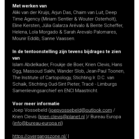
Met werken van
Aliki van der Kruijs, Arjun Das, Chaim van Luit, Deep
Time Agency (Miriam Sentler & Wouter Osterholt),
Eline Kersten, Júlia Galarza Arévalo & Bente Scheffer,
Helena, Lola Morgado & Sarah Arevalo Palomares,
Mounir Eddib, Sanne Vaassen.
In de tentoonstelling zijn tevens bijdrages te zien
van
Islam Abdelkader, Froukje de Boer, Krien Clevis, Hans
Ogg, Massoud Sakhi, Wander Slob, Jean-Paul Toonen,
The Institute of Cartopology, Stichting Ir. D.C. van
Schaïk, Stichting Oud-Sint Pieter, Tracé - Limburgs
Samenlevingsarchief en ENCI Maastricht.
Voor meer informatie
Joep Vossebeld (
joepvossebeld@outlook.com
/
Krien Clevis (
krien.clevis@planet.nl
)/ Bureau Europa
(
info@bureau-europa.nl
)
https://overgangszone.nl/
|