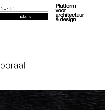
NL
EN
Tickets
poraal