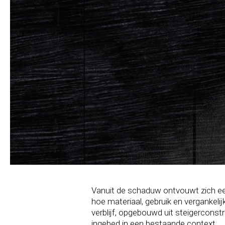
Vanuit de schaduw ontvouwt zich een
hoe materiaal, gebruik en vergankel
verblijf, opgebouwd uit steigerconstru
ingebed in een bestaande context.