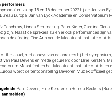
 performers
, symposium zal op 15 en 16 december 2022 bij de Jan van Ey
Bureau Europa, Jan van Eyck Academie en Conservatorium M
 Ganchrow, Linnea Semmerling, Peter Kiefer, Caroline Claus
zig zijn. Naast de sprekers zullen er ook performances zijn v
sen de afdeling Fine Arts van de Maastricht Institute of Ar
t of the Usual, met essays van de sprekers bij het symposiu
ect van Paul Devens en mede gecureerd door Eline Kersten. M
rvatorium Maastricht en het Maastricht Institute of Arts en 
 Europa wordt
de tentoonstelling Bevroren Muziek
officieel ge
ngeleide
Paul Devens, Eline Kersten en Remco Beckers (Bure
e aanmelden)