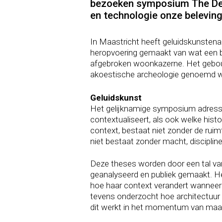
bezoeken symposium The Dera
en technologie onze beleving
In Maastricht heeft geluidskunstenaa
heropvoering gemaakt van wat een be
afgebroken woonkazerne. Het gebouw
akoestische archeologie genoemd wo
Geluidskunst
Het gelijknamige symposium adresseer
contextualiseert, als ook welke hist
context, bestaat niet zonder de ruim
niet bestaat zonder macht, discipline 
Deze theses worden door een tal van 
geanalyseerd en publiek gemaakt. He
hoe haar context verandert wanneer 
tevens onderzocht hoe architectuur 
dit werkt in het momentum van maat