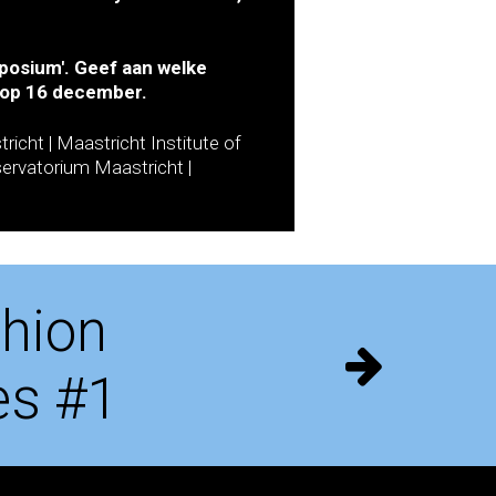
posium'. Geef aan welke
h op 16 december.
cht | Maastricht Institute of
ervatorium Maastricht |
hion
es #1