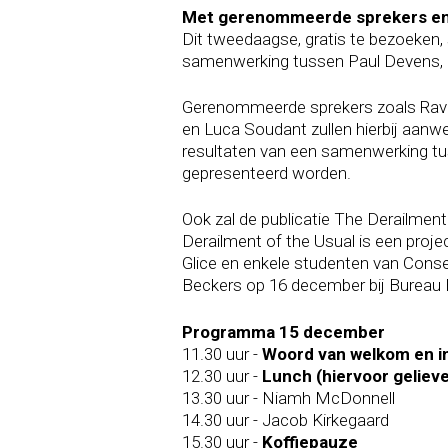
Met gerenommeerde sprekers en
Dit tweedaagse, gratis te bezoeken
samenwerking tussen Paul Devens, 
Gerenommeerde sprekers zoals Raviv
en Luca Soudant zullen hierbij aanwe
resultaten van een samenwerking tus
gepresenteerd worden.
Ook zal de publicatie The Derailmen
Derailment of the Usual is een proj
Glice en enkele studenten van Conse
Beckers op 16 december bij Bureau
Programma 15 december
11.30 uur -
Woord van welkom en i
12.30 uur -
Lunch (hiervoor geliev
13.30 uur - Niamh McDonnell
14.30 uur - Jacob Kirkegaard
15.30 uur -
Koffiepauze