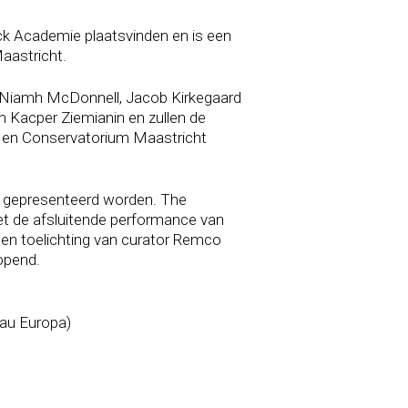
ck Academie plaatsvinden en is een
aastricht.
, Niamh McDonnell, Jacob Kirkegaard
an Kacper Ziemianin en zullen de
ts en Conservatorium Maastricht
m, gepresenteerd worden. The
et de afsluitende performance van
een toelichting van curator Remco
opend.
au Europa)