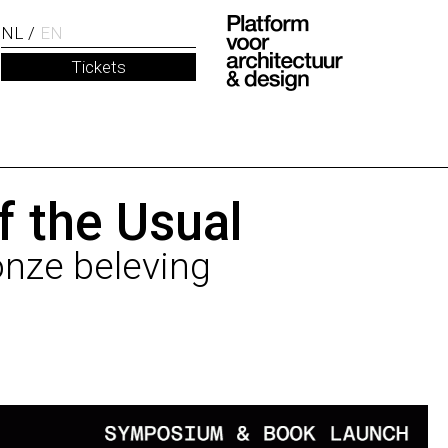
NL
EN
Tickets
 the Usual
onze beleving