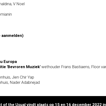
aldina, V Noel
emianin
e aanmelden)
au Europa
itie 'Bevroren Muziek'
wethouder Frans Bastiaens, Floor 
enhuis, Jien Chir Yap
huis, Nader Adabnejad
 of the Usual vindt plaats op 15 en 16 december 2022 i