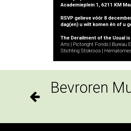
Academieplein 1, 6211 KM Maas
RSVP gelieve vóór 8 december
dag(en) u wilt komen én of u 
The Derailment of the Usual i
Arts | Pictoright Fonds | Burea
Stichting Stokroos | Hématomes 
Bevroren Mu