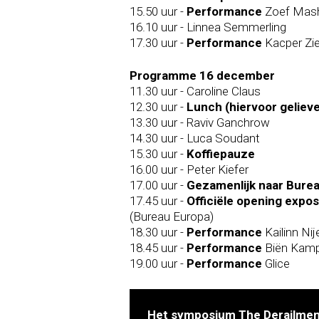
15.50 uur -
Performance
Zoef Mash
16.10 uur - Linnea Semmerling
17.30 uur -
Performance
Kacper Zi
Programme 16 december
11.30 uur - Caroline Claus
12.30 uur -
Lunch (hiervoor geliev
13.30 uur - Raviv Ganchrow
14.30 uur - Luca Soudant
15.30 uur -
Koffiepauze
16.00 uur - Peter Kiefer
17.00 uur -
Gezamenlijk naar Bure
17.45 uur -
Officiële opening expos
(Bureau Europa)
18.30 uur -
Performance
Kailinn Nij
18.45 uur -
Performance
Biën Kamp
19.00 uur -
Performance
Glice
Het symposium The Derailment