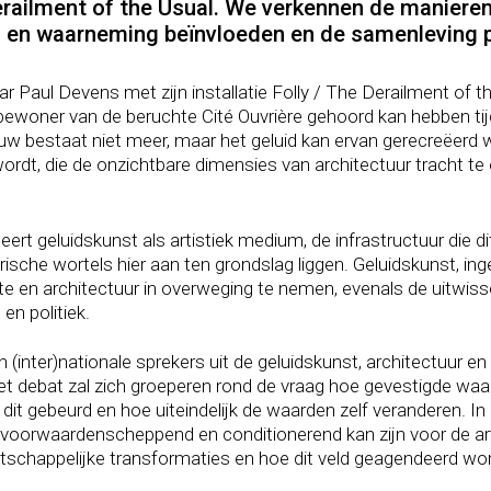
ilment of the Usual. We verkennen de manieren 
 en waarneming beïnvloeden en de samenleving po
r Paul Devens met zijn installatie Folly / The Derailment of 
woner van de beruchte Cité Ouvrière gehoord kan hebben tijden
 bestaat niet meer, maar het geluid kan ervan gerecreëerd
rdt, die de onzichtbare dimensies van architectuur tracht t
t geluidskunst als artistiek medium, de infrastructuur die di
orische wortels hier aan ten grondslag liggen. Geluidskunst, i
te en architectuur in overweging te nemen, evenals de uitwiss
en politiek.
(inter)nationale sprekers uit de geluidskunst, architectuur en
t debat zal zich groeperen rond de vraag hoe gevestigde waa
dit gebeurd en hoe uiteindelijk de waarden zelf veranderen. I
voorwaardenscheppend en conditionerend kan zijn voor de artis
schappelijke transformaties en hoe dit veld geagendeerd wor