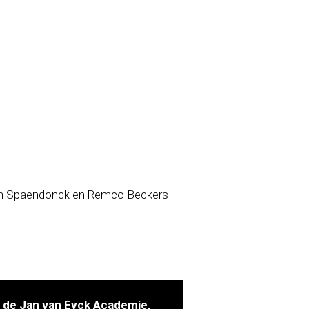
van Spaendonck en Remco Beckers
n de Jan van Eyck Academie,