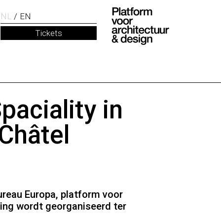
NL
EN
Tickets
aciality in
 Châtel
reau Europa, platform voor
ling wordt georganiseerd ter