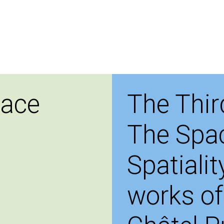
pace
The Thir
The Spa
Spatialit
works of