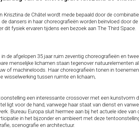
van Krisztina de Châtel wordt mede bepaald door de combinati
s de dansers in haar choreografieën worden beïnvloed door de
er dit fysiek ervaren tijdens een bezoek aan The Third Space.
e in de afgelopen 35 jaar ruim zeventig choreografieën en twe
are menselijke lichamen staan tegenover natuurelementen als
uw of machineloods. Haar choreografieën tonen in toenemend
 wisselwerking tussen ruimte en lichaam,
oonstelling een interessante crossover met een kunstvorm d
l ligt voor de hand, vanwege haar staat van dienst en vanweg
erk. Bureau Europa sluit hiermee aan bij het actuele idee van
ticipatie in het bijzonder en ambieert met deze tentoonstelli
afie, scenografie en architectuur.