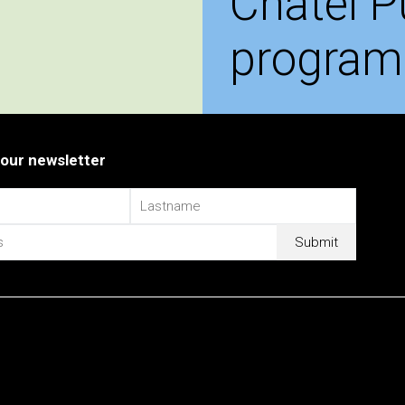
Châtel P
progra
 our newsletter