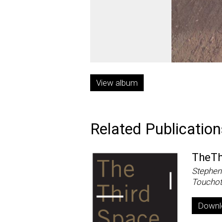
View album
Related Publication
TheTh
Stephen
Touchot
Downlo