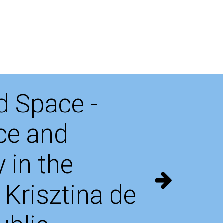
d Space -
ce and
y in the
 Krisztina de