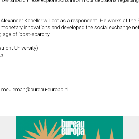
d Alexander Kapeller will act as a respondent. He works at t
monetary innovations and developed the social exchange netwo
ge of ‘post-scarcity’.
tricht University)
er
s.meuleman@bureau-europa.nl