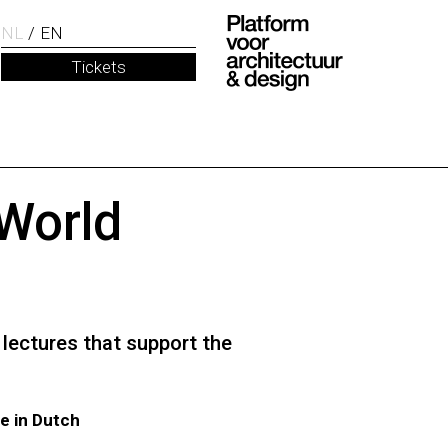
NL
EN
Tickets
World
 lectures that support the
be in Dutch