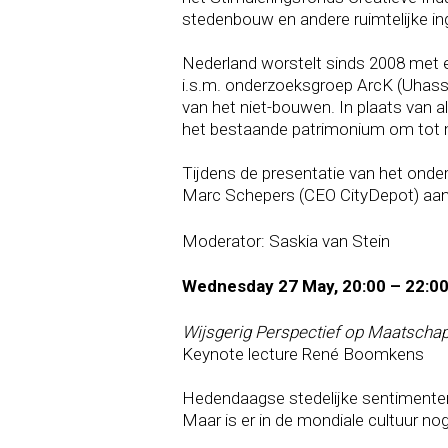
stedenbouw en andere ruimtelijke in
Nederland worstelt sinds 2008 met ee
i.s.m. onderzoeksgroep ArcK (Uhassel
van het niet-bouwen. In plaats van 
het bestaande patrimonium om tot m
Tijdens de presentatie van het onde
Marc Schepers (CEO CityDepot) aanvu
Moderator: Saskia van Stein
Wednesday 27 May, 20:00 – 22:0
Wijsgerig Perspectief op Maatscha
Keynote lecture René Boomkens
Hedendaagse stedelijke sentimenten w
Maar is er in de mondiale cultuur no