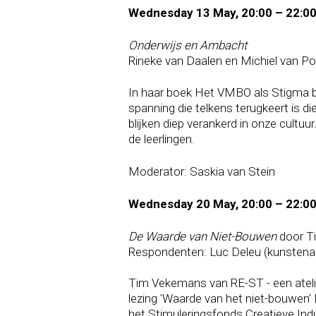
Wednesday 13 May, 20:00 – 22:0
Onderwijs en Ambacht
Rineke van Daalen en Michiel van P
In haar boek Het VMBO als Stigma be
spanning die telkens terugkeert is d
blijken diep verankerd in onze cultuu
de leerlingen.
Moderator: Saskia van Stein
Wednesday 20 May, 20:00 – 22:0
De Waarde van Niet-Bouwen
door T
Respondenten: Luc Deleu (kunstenaa
Tim Vekemans van RE-ST - een atelie
lezing 'Waarde van het niet-bouwen' 
het Stimuleringsfonds Creatieve Ind