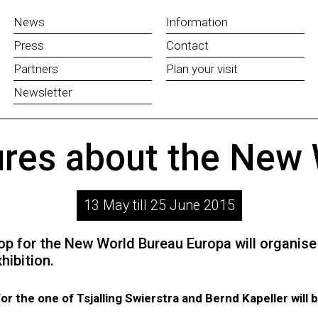
News
Information
Press
Contact
Partners
Plan your visit
Newsletter
ures about the New 
13 May till 25 June 2015
op for the New World Bureau Europa will organise
hibition.
for the one of Tsjalling Swierstra and Bernd Kapeller will 