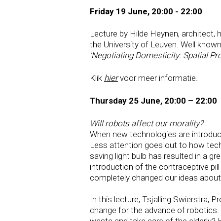
Friday 19 June, 20:00 - 22:00
Lecture by Hilde Heynen, architect, 
the University of Leuven. Well known
'Negotiating Domesticity: Spatial Pr
Klik
hier
voor meer informatie.
Thursday 25 June, 20:00 – 22:00
Will robots affect our morality?
When new technologies are introduced
Less attention goes out to how tec
saving light bulb has resulted in a g
introduction of the contraceptive 
completely changed our ideas about 
In this lecture, Tsjalling Swierstra,
change for the advance of robotics. 
waste and take care of the elderly? 